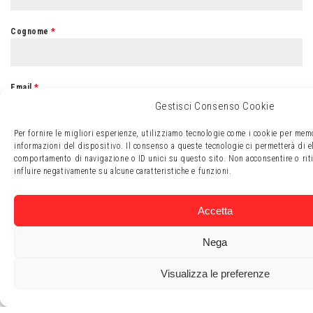
Cognome
*
Email
*
Gestisci Consenso Cookie
Per fornire le migliori esperienze, utilizziamo tecnologie come i cookie per mem
Numero di telefono
*
informazioni del dispositivo. Il consenso a queste tecnologie ci permetterà di e
comportamento di navigazione o ID unici su questo sito. Non acconsentire o rit
influire negativamente su alcune caratteristiche e funzioni.
Messaggio
Accetta
Nega
Visualizza le preferenze