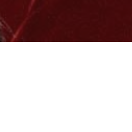
Home:
News ed eventi
Corsi volont