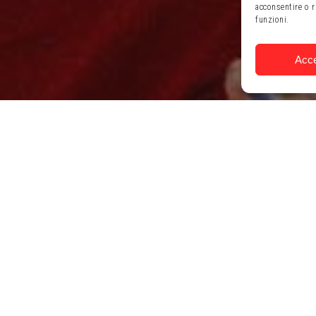
acconsentire o r
funzioni.
Acce
ari 2026
Presenta
per dive
Ci siamo quasi - P