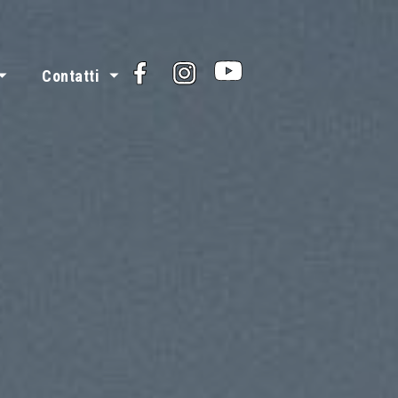
Facebook
Instagram
Youtube
Contatti
i e valori
 dei volontari
Contattaci
Organizzazione e strategia
News
 Lucca
Privacy Policy
Trasparenza
Cookie Policy