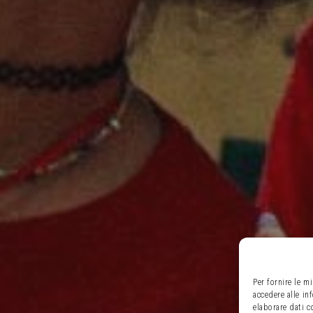
Per fornire le m
accedere alle in
elaborare dati 