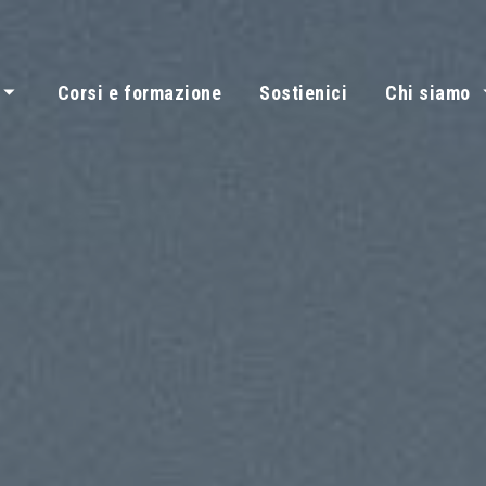
Corsi e formazione
Sostienici
Chi siamo
Servizi e aree di intervento
Storia, princip
Le attività
Cri lucca progetti 2026
Il comitato di