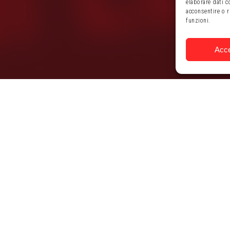
elaborare dati 
acconsentire o r
funzioni.
Acce