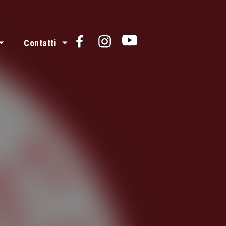
Facebook
Instagram
Youtube
Contatti
i e valori
 dei volontari
Contattaci
Organizzazione e strategia
News
 Lucca
Privacy Policy
Trasparenza
Cookie Policy