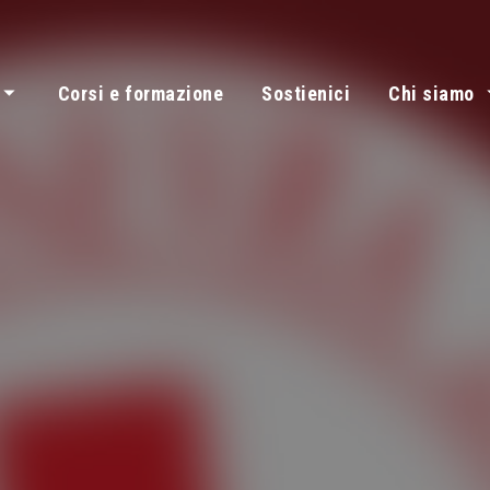
Corsi e formazione
Sostienici
Chi siamo
Servizi e aree di intervento
Storia, princip
Le attività
Cri lucca progetti 2026
Il comitato di