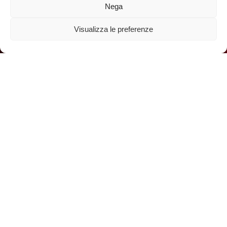
Nega
Visualizza le preferenze
Home:
Progetti
Il tempo della gentilezza
CRI per le persone
Siamo una voce amica, un sostegno
concreto, un aiuto sicuro, sempre!
Il Tempo della Gentilezza: la Croce Rossa Italiana al
fianco delle persone più fragili